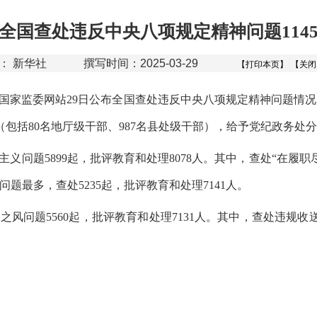
月全国查处违反中央八项规定精神问题1145
源： 新华社
撰写时间：2025-03-29
【打印本页】
【关闭
国家监委网站
29
日公布全国查处违反中央八项规定精神问题情况
（包括
80
名地厅级干部、
987
名县处级干部），给予党纪政务处分
主义问题
5899
起，批评教育和处理
8078
人。其中，查处
“
在履职
问题最多，查处
5235
起，批评教育和处理
7141
人。
靡之风问题
5560
起，批评教育和处理
7131
人。其中，查处违规收