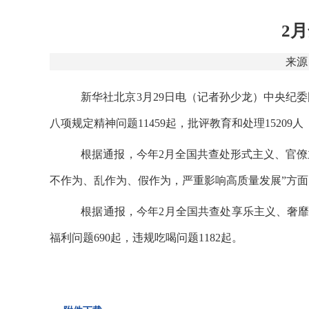
2
来
新华社北京
3
月
29
日电（记者孙少龙）中央纪委
八项规定精神问题
11459
起，批评教育和处理
15209
人
根据通报，今年
2
月全国共查处形式主义、官僚
不作为、乱作为、假作为，严重影响高质量发展
”
方面
根据通报，今年
2
月全国共查处享乐主义、奢
福利问题
690
起，违规吃喝问题
1182
起。