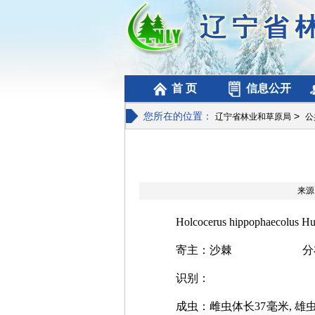
首 页
信息公开
您所在的位置：
>
辽宁省林业和草原局
公
来
Holcocerus hippophaecolus Hua
寄主：沙棘 分布：
识别：
成虫：雌虫体长37毫米, 雄虫