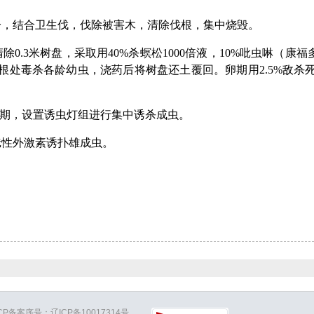
，结合卫生伐，伐除被害木，清除伐根，集中烧毁。
3米树盘，采取用40%杀螟松1000倍液，10%吡虫啉（康福多）1
液等浇根处毒杀各龄幼虫，浇药后将树盘还土覆回。卵期用2.5%敌
期，设置诱虫灯组进行集中诱杀成虫。
性外激素诱扑雄成虫。
ICP备案序号：辽ICP备10017314号