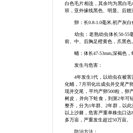
白色毛片相连，其余均为黑白毛
班，亚外缘线黑色、明显。后翅
卵：长0.8-1.0毫米,初产
幼虫：老熟幼虫体长50-55
前、中、后胸足橙黄色，爪黑色
蛹：体长47-53mm,深褐色
发生与危害：
4年发生1代，以幼虫在被害沙
化蛹，7月羽化出成虫并交尾产卵
现并交尾，平均产卵500粒，卵
树皮，并向下蛀食，到第2年可
整齐，分为1年群、2年群，以此
以上沙棘，危害严重单株虫口达8
多万亩，严重发生超过50万亩。
防治方法：