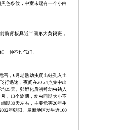
满黑色条纹，中室末端有一个小白
，前胸背板具近半圆形大黄褐斑，
刺细，伸不过气门。
危害，6月老熟幼虫爬出蛀孔入土
行迅速，夜间在20-24点集中出
平均25天。卵孵化后初孵幼虫钻入
月，13个龄期，幼虫同期大小不
蛹期30天左右，主要危害20年生
02年朝阳、阜新地区发生近100