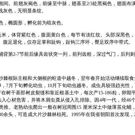
相间。前翅灰褐色，前缘至中脉，翅基至2/3处黑褐色，翅面布
浅灰色，无明显条纹。
灰白色，椭圆形，孵化前为暗灰色。
毫米，体背紫红色，腹面黄白色，每节有淡红纹。头部深黑色
。腹足退化，仅存足掌和趾钩，趾钩三序环，臀足双序中带式。
，蛹背第2-7节前后缘具齿状突一列，前列齿粗，深过气门，后列
棘根际主根和大侧根的蛀道中越冬，翌年春开始活动继续取食
，7月下旬孵化幼虫，10月下旬幼虫越冬。成虫具较强趋光性，飞
产在树干基部树皮裂缝和靠近根基土中，每次产15-186粒，卵期
钻入心材危害，并将木屑虫粪从侵入孔排除。因4年一代，经46个
类推。老熟幼虫爬出一般在树冠周围15 厘米深土中做薄茧化蛹，
0余头，可造成大片沙棘林枯死。1995年在我省朝阳首次发现，20