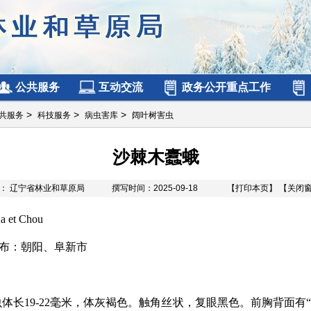
公共服务
互动交流
政务公开重点工作
>
>
>
共服务
科技服务
病虫害库
阔叶树害虫
沙棘木蠹蛾
源： 辽宁省林业和草原局
撰写时间：2025-09-18
【打印本页】
【关闭
 et Chou
朝阳、阜新市
体长19-22毫米，体灰褐色。触角丝状，复眼黑色。前胸背面有“