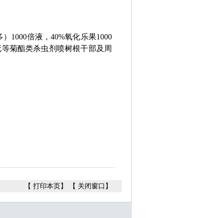
000倍液，40%氧化乐果1000
杀死等菊酯类杀虫剂喷树根干部及周
【
打印本页
】 【
关闭窗口
】