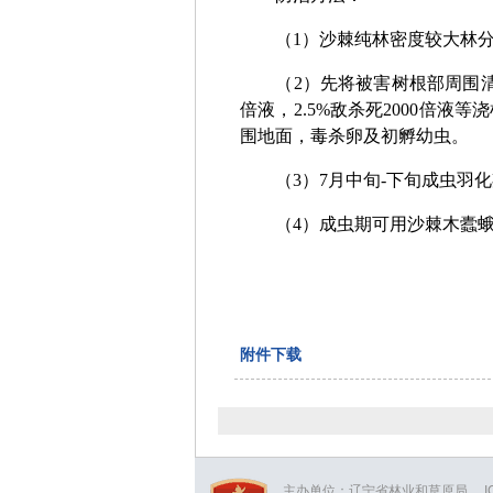
（1）沙棘纯林密度较大林分
（2）先将被害树根部周围清除0.
倍液，2.5%敌杀死2000倍
围地面，毒杀卵及初孵幼虫。
（3）7月中旬-下旬成虫羽化
（4）成虫期可用沙棘木蠹蛾
附件下载
主办单位：辽宁省林业和草原局