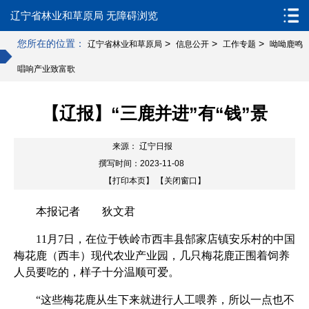
辽宁省林业和草原局
无障碍浏览
您所在的位置：
>
>
>
辽宁省林业和草原局
信息公开
工作专题
呦呦鹿鸣
唱响产业致富歌
【辽报】“三鹿并进”有“钱”景
来源： 辽宁日报
撰写时间：2023-11-08
【打印本页】
【关闭窗口】
本报记者 狄文君
11月7日，在位于铁岭市西丰县郜家店镇安乐村的中国
梅花鹿（西丰）现代农业产业园，几只梅花鹿正围着饲养
人员要吃的，样子十分温顺可爱。
“这些梅花鹿从生下来就进行人工喂养，所以一点也不