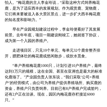
怕人。”梅花鹿的主人李金玲说，“采取这种方式饲养梅花
鹿，是为了适应西丰的发展规划。作为观赏鹿、宠物鹿，
它们将来要被送入各大景区景点，进一步扩大西丰梅花鹿
的知名度和影响力。”
早在产业园规划建设过程中，李金玲便看好了其发展
前景。去年年底，项目一期建设刚竣工，她就签下协议，
成为第一个入园的养殖户。
走进项目区，只见10个单元、每单元32个鹿舍整齐排
开，膘肥体壮的梅花鹿或悠闲散步，或饮水觅食。
“单户养殖梅花鹿1000只，计划引进10户养殖户，最终
达到1万只的规模，这在全国、甚至在亚洲也是最大的标准
化鹿场了。”产业园负责人张东说，“我们采取‘公司+养殖
户’的经营模式，由公司为养殖户提供养殖场所、购买鹿的
资金，养殖户只负责饲养。目前已有8户养殖户完成签约，
还有2户正在洽谈。现在，园区内梅花鹿存栏接近6000
只。”