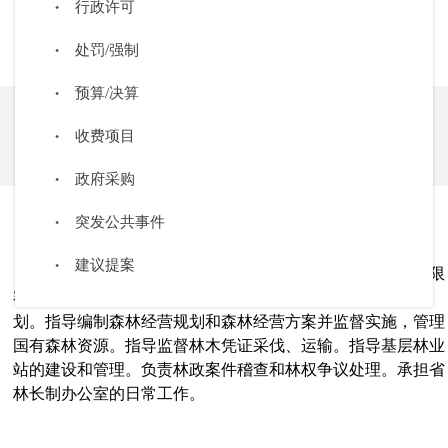
行政许可
处罚/强制
森林资源管理处（林长制工作处）
预算/决算
发布时间：
2025年01月20日
收费项目
编辑：
省林草局
来源：
辽宁省林业和草原局办公室
政府采购
突发公共事件
建议提案
拟订森林资源保护发展的政策措施，编制全省森林采伐限
额。承担林地相关管理工作，组织编制全省林地保护利用规
划。指导编制森林经营规划和森林经营方案并监督实施，管理
国有森林资源。指导监督林木凭证采伐、运输。指导基层林业
站的建设和管理。
负责
林政案件稽查和林权争议处理。
承担省
林长制办公室的日常工作。