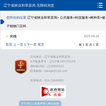
辽宁省林业和草原局
无障碍浏览
您所在的位置
辽宁省林业和草原局
>
公共服务
>
科技服务
>
树种库
>
被
子植物门豆科
刺槐
2025-09-18
首页
上一页
下一页
尾页
1
1
1
第
页
共
页
主办单位：辽宁省林业和草原局
ICP备案序号：辽ICP备10017314号
网站标识码：2100000010
联系邮箱：lytxxgk@126.com
联系电话：024-23448905
关于我们
|
郑重声明
|
网站地图